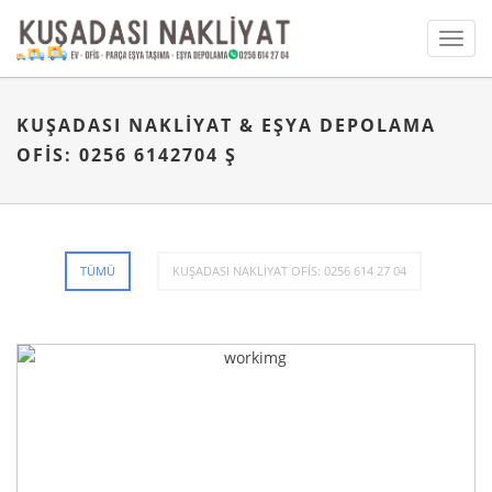
Toggl
navig
KUŞADASI NAKLIYAT & EŞYA DEPOLAMA
OFIS: 0256 6142704 Ş
TÜMÜ
KUŞADASI NAKLİYAT OFIS: 0256 614 27 04