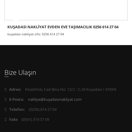
KUŞADASI NAKLİYAT EVDEN EVE TAŞIMACILIK 0256 614 27 04
kuşadası nakliyat ofis: 0256 614 27 04
Bize Ulaşın
Adres:
KirazlıYolu Cad Bina No: 12/2 - C-25 Kuşadası / AYDIN
E-Posta:
nakliye@kuşadasınakliyat.com
Telefon:
(0256) 614 27 04
Faks
(0541) 314 57 09